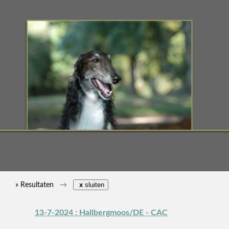
» Resultaten
x
sluiten
13-7-2024 : Hallbergmoos/DE - CAC