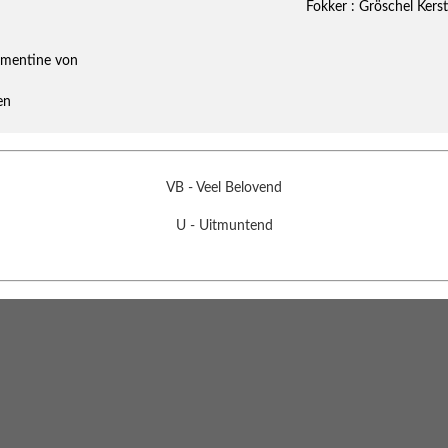
Fokker : Gröschel Kerst
ementine von
en
VB - Veel Belovend
U - Uitmuntend