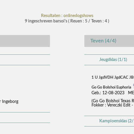
Resultaten : onlinedogshows
9 ingeschreven barsoi's ( Reuen : 5 / Teven : 4 )
Teven (4/4)
Jeugdklas (1/1)
1 U JgdVDH JgdCAC J
Go Go Bolshoi Euphoria
Geb.: 12-08-2023 M
(Go Go Bolshoi Texas 
r Ingeborg
Fokker : Vereczki Edit -
Kampioensklas (2/