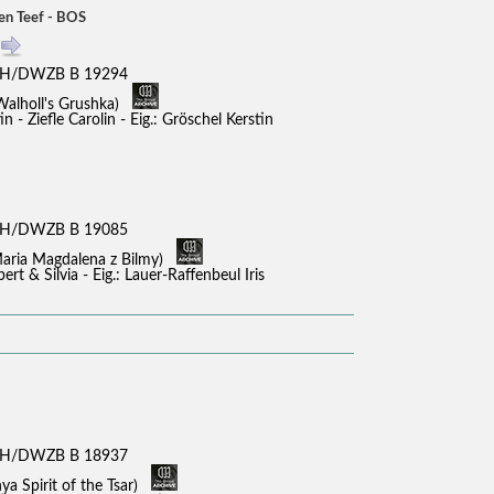
en Teef - BOS
DH/DWZB B 19294
 Walholl's Grushka)
n - Ziefle Carolin - Eig.: Gröschel Kerstin
DH/DWZB B 19085
Maria Magdalena z Bilmy)
rt & Silvia - Eig.: Lauer-Raffenbeul Iris
DH/DWZB B 18937
ya Spirit of the Tsar)