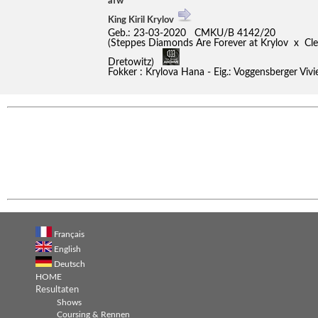
afw
King Kiril Krylov
Geb.: 23-03-2020 CMKU/B 4142/20
(Steppes Diamonds Are Forever at Krylov x Cl
Dretowitz)
Fokker : Krylova Hana - Eig.: Voggensberger Vivi
Français
English
Deutsch
HOME
Resultaten
Shows
Coursing & Rennen