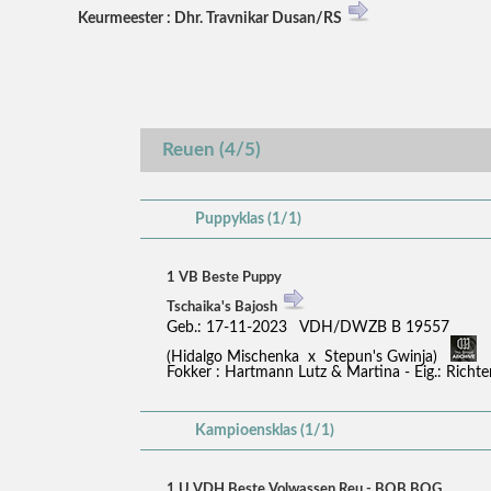
Keurmeester : Dhr. Travnikar Dusan/RS
Reuen (4/5)
Puppyklas (1/1)
1 VB Beste Puppy
Tschaika's Bajosh
Geb.: 17-11-2023 VDH/DWZB B 19557
(Hidalgo Mischenka x Stepun's Gwinja)
Fokker : Hartmann Lutz & Martina - Eig.: Richte
Kampioensklas (1/1)
1 U VDH Beste Volwassen Reu - BOB BOG