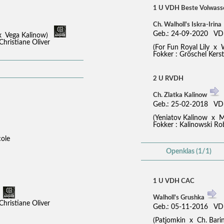
1 U VDH Beste Volwass
Ch. Walholl's Iskra-Irina
Geb.: 24-09-2020 V
 x Vega Kalinow)
Christiane Oliver
(For Fun Royal Lily x
Fokker : Gröschel Kersti
2 U RVDH
Ch. Zlatka Kalinow
Geb.: 25-02-2018 V
(Yeniatov Kalinow x 
Fokker : Kalinowski Robe
cole
Openklas (1/1)
1 U VDH CAC
)
Walholl's Grushka
Christiane Oliver
Geb.: 05-11-2016 V
(Patjomkin x Ch. Barin