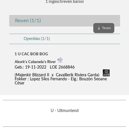
1 ingeschreven barsoi
Reuen (1/1)
↓
Teven
Openklas (1/1)
1 U CAC BOB BOG
Akork's Cabanela's River
Geb.: 19-11-2022 LOE 2668846
(Majenkir Blizzard II x Cavallierik Riviera Garda)
Fokker : Lopez Silos Fernando - Eig.: Bouzón Seoane
César
U - Uitmuntend