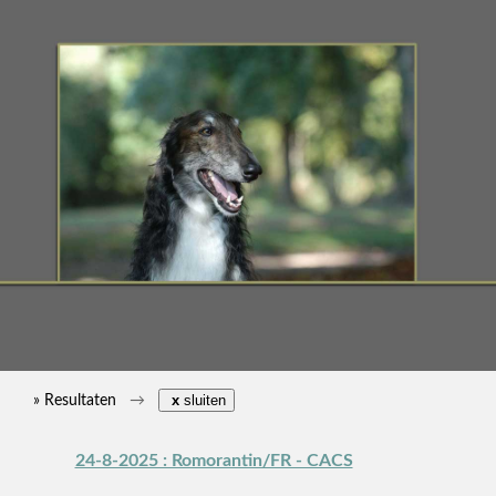
» Resultaten
x
sluiten
24-8-2025 : Romorantin/FR - CACS