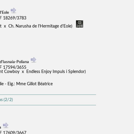
d'Eole
F 18269/3783
t x Ch. Narusha de l'Hermitage d'Eole)
d'Iasnaia-Poliana
F 17594/3655
ht Cowboy x Endless Enjoy Impuls i Splendor)
ie - Eig.: Mme Gillot Béatrice
s (2/2)
na
F 17609/3667