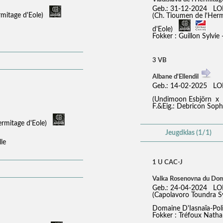
Geb.: 31-12-2024 LO
ermitage d'Eole)
(Ch. Tioumen de l'Her
d'Eole)
Fokker : Guillon Sylvie
3 VB
Albane d'Ellendil
Geb.: 14-02-2025 LO
(Undimoon Esbjörn x P
F.&Eig.: Debricon Soph
Hermitage d'Eole)
Jeugdklas (1/1)
lle
1 U CAC-J
Valka Rosenovna du Dom
Geb.: 24-04-2024 LO
(Capolavoro Toundra 
Domaine D'Iasnaïa-Po
Fokker : Tréfoux Nathal