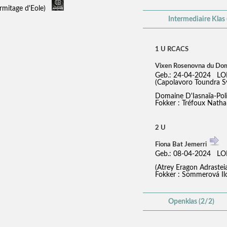
ermitage d'Eole)
Intermediaire Klas 
1 U RCACS
Vixen Rosenovna du Dom
Geb.: 24-04-2024 LO
(Capolavoro Toundra 
Domaine D'Iasnaïa-Po
Fokker : Tréfoux Nathal
2 U
Fiona Bat Jemerri
Geb.: 08-04-2024 LO
(Atrey Eragon Adraste
Fokker : Sommerová Ilo
Openklas (2/2)