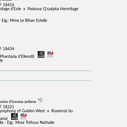
F 18416
mitage d'Eole x Paskova Q'szalyka Hermitage
 - Eig.: Mme Le Bihan Estelle
F 18434
hantazia d'Ellendil)
ie
aine d'Iasnaia-poliana
F 18321
Symphony of Golden-West x Rosenrot du
liana)
ie - Eig.: Mme Tréfoux Nathalie