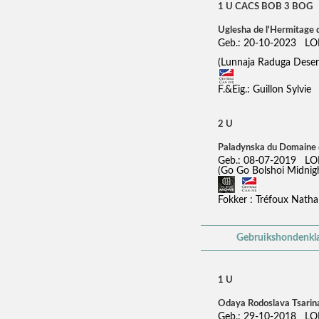
1 U CACS BOB 3 BOG
Uglesha de l'Hermitage 
Geb.: 20-10-2023 LO
(Lunnaja Raduga Deser
F.&Eig.: Guillon Sylvie
2 U
Paladynska du Domaine 
Geb.: 08-07-2019 LO
(Go Go Bolshoi Midnig
Fokker : Tréfoux Nathal
Gebruikshondenkla
1 U
Odaya Rodoslava Tsari
Geb.: 29-10-2018 LO