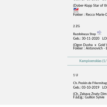
(Dober-Kopp Star of t
Fokker : Recco Marie-
2 ZG
Razdolnaya Step
Geb.: 30-11-2020 LO
(Ogon Dusha x Gold
Fokker : Antonovich - 
Kampioensklas (1/
1 U
Ch. Peskin de l'Hermitag
Geb.: 03-10-2019 LO
(Ch. Zabava Znaty Dim
F.&Eig.: Guillon Sylvie