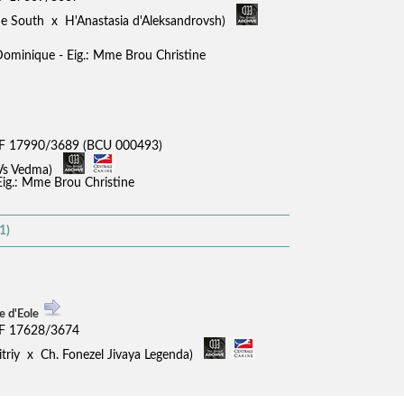
he South x H'Anastasia d'Aleksandrovsh)
Dominique - Eig.: Mme Brou Christine
F 17990/3689 (BCU 000493)
 Vs Vedma)
Eig.: Mme Brou Christine
1)
e d'Eole
F 17628/3674
itriy x Ch. Fonezel Jivaya Legenda)