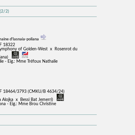
(2/2)
aine d'Iasnaia-poliana
F 18322
Symphony of Golden-West x Rosenrot du
liana)
ie - Eig.: Mme Tréfoux Nathalie
F 18464/3793 (CMKU/B 4634/24)
ia Alojka x Bessi Bat Jemerri)
na - Eig.: Mme Brou Christine