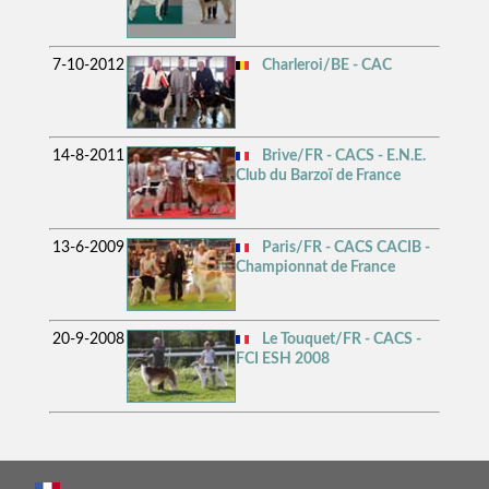
7-10-2012
Charleroi/BE - CAC
14-8-2011
Brive/FR - CACS - E.N.E.
Club du Barzoï de France
13-6-2009
Paris/FR - CACS CACIB -
Championnat de France
20-9-2008
Le Touquet/FR - CACS -
FCI ESH 2008