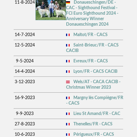
11-8-2024
Donaueschingen/DE -
CAC - Sighthound Festival -
FCI Euro Sighthound 2024 -
Anniversary Winner
Donaueschingen 2024
14-7-2024
Maltot/FR - CACS
12-5-2024
Saint-Brieuc/FR - CACS
CACIB
9-5-2024
Evreux/FR - CACS
14-4-2024
Lyon/FR - CACS CACIB
3-12-2023
Wels/AT - CACA CACIB -
Christmas Winner 2023
16-9-2023
Margny lès Compiègne/FR
- CACS
9-9-2023
Lieu St Amand/FR - CAC
27-8-2023
Thenelles/FR - CACS
10-6-2023
Périgueux/FR - CACS