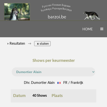
HOME
» Resultaten
x
sluiten
Shows per keurmeester
Dhr. Dumortier Alain
FR / Frankrijk
Datum
Plaats
40 Shows