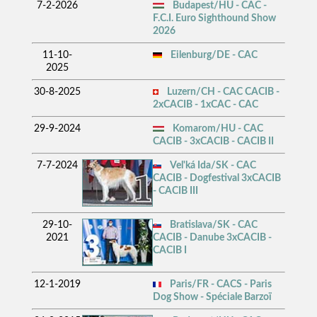
7-2-2026
Budapest/HU - CAC -
F.C.I. Euro Sighthound Show
2026
11-10-
Eilenburg/DE - CAC
2025
30-8-2025
Luzern/CH - CAC CACIB -
2xCACIB - 1xCAC - CAC
29-9-2024
Komarom/HU - CAC
CACIB - 3xCACIB - CACIB II
7-7-2024
Vel'ká Ida/SK - CAC
CACIB - Dogfestival 3xCACIB
- CACIB III
29-10-
Bratislava/SK - CAC
2021
CACIB - Danube 3xCACIB -
CACIB I
12-1-2019
Paris/FR - CACS - Paris
Dog Show - Spéciale Barzoï