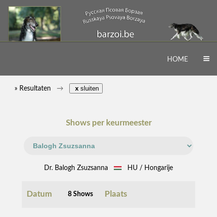
HOME
» Resultaten
x
sluiten
Shows per keurmeester
Dr. Balogh Zsuzsanna
HU / Hongarije
Datum
Plaats
8 Shows