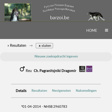
HOME
» Resultaten
x
sluiten
Nieuwe zoekopdracht ingeven
Reu
Ch. Pagranitsjniki Dragomir
Details
Resultaten
Nestgenoten
Nakomelingen
°01-04-2014 - NHSB 2960783