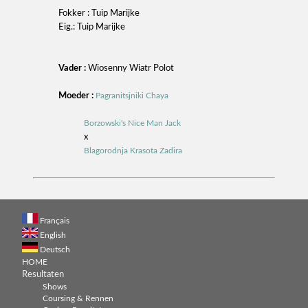
Fokker : Tuip Marijke
Eig.: Tuip Marijke
Vader :
Wiosenny Wiatr Polot
Moeder :
Pagranitsjniki Chaya
Borzowski's Nice Man Jack
x
Blagorodnja Krasota Zadira
Français
English
Deutsch
HOME
Resultaten
Shows
Coursing & Rennen