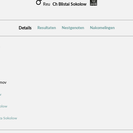
Reu
Ch Blistai Sokolow
Details
Resultaten
Nestgenoten
Nakomelingen
4
amov
w
kolow
za Sokolow