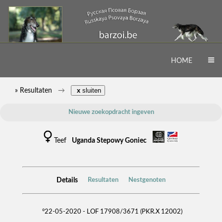
HOME
» Resultaten
x
sluiten
Nieuwe zoekopdracht ingeven
Teef
Uganda Stepowy Goniec
Details
Resultaten
Nestgenoten
°22-05-2020 - LOF 17908/3671 (PKR.X 12002)