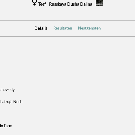
Teef
Russkaya Dusha Dalina
Details
Resultaten
Nestgenoten
zhevskiy
rhatnaja Noch
in Farm