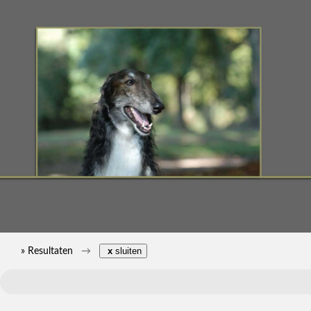
» Resultaten
x
sluiten