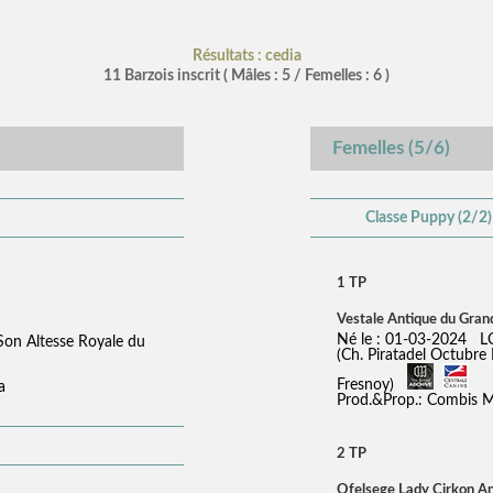
Résultats : cedia
11 Barzois inscrit ( Mâles : 5 / Femelles : 6 )
Femelles (5/6)
Classe Puppy (2/2)
1 TP
Vestale Antique du Gran
Né le : 01-03-2024 
on Altesse Royale du
(Ch. Piratadel Octubr
Fresnoy)
a
Prod.&Prop.: Combis M
2 TP
Ofelsege Lady Cirkon A