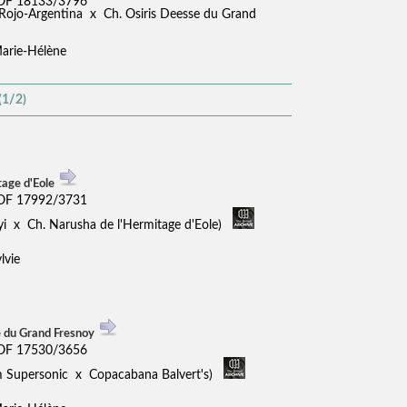
LOF 18133/3796
 Rojo-Argentina x Ch. Osiris Deesse du Grand
arie-Hélène
(1/2)
tage d'Eole
LOF 17992/3731
nyi x Ch. Narusha de l'Hermitage d'Eole)
lvie
 du Grand Fresnoy
LOF 17530/3656
m Supersonic x Copacabana Balvert's)