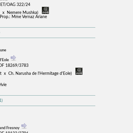
MET/OAG 322/24
rt x Nemere Mushka)
 Prop.: Mme Vernaz Ariane
)
eune
d'Eole
LOF 18269/3783
t x Ch. Narusha de l'Hermitage d'Eole)
lvie
1)
and Fresnoy