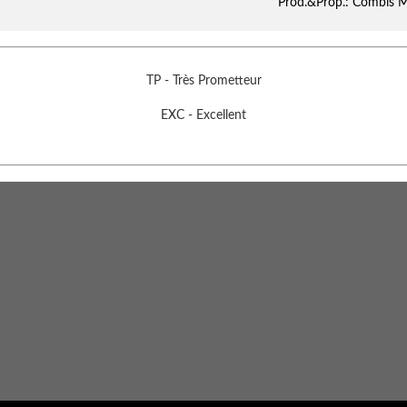
Prod.&Prop.: Combis M
TP - Très Prometteur
EXC - Excellent