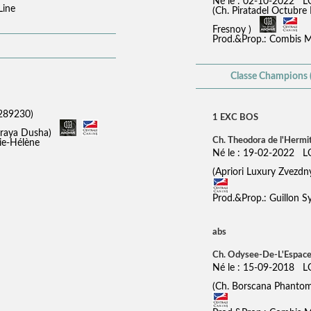
Né le : 02-10-2022 
Line
(Ch. Piratadel Octubre
Fresnoy )
Prod.&Prop.: Combis M
Classe Champions 
289230)
1 EXC BOS
obraya Dusha)
Ch. Theodora de l'Hermi
ie-Hélène
Né le : 19-02-2022 
(Apriori Luxury Zvezd
Prod.&Prop.: Guillon Sy
abs
Ch. Odysee-De-L'Espace
Né le : 15-09-2018 
(Ch. Borscana Phanto