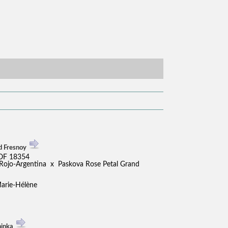
d Fresnoy
LOF 18354
e Rojo-Argentina x Paskova Rose Petal Grand
arie-Hélène
ninka