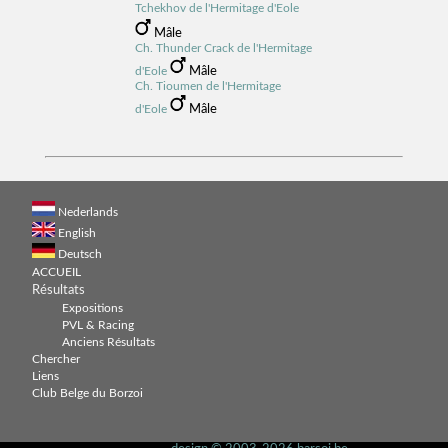
Tchekhov de l'Hermitage d'Eole
Mâle
Ch. Thunder Crack de l'Hermitage
Mâle
d'Eole
Ch. Tioumen de l'Hermitage
Mâle
d'Eole
Nederlands
English
Deutsch
ACCUEIL
Résultats
Expositions
PVL & Racing
Anciens Résultats
Chercher
Liens
Club Belge du Borzoi