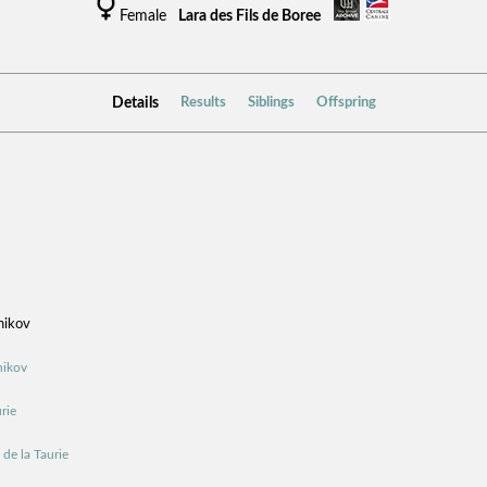
Female
Lara des Fils de Boree
Details
Results
Siblings
Offspring
nikov
nikov
rie
de la Taurie