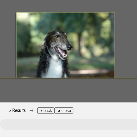
» Results
‹
back
x
close